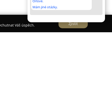
Orlové.
Mám jiné otázky.
Zjistit
vychutnat Váš úspěch.
ecializované pojištění vyvinuté pro golfisty všech
řed neočekávanými událostmi při hře golfu.
stné krytí proti poškození, ztrátě nebo krádeži
uje například hole, golfové bagy a vozíky.
osobní odpovědnosti za způsobené škody třetím
uhrazením léčebných i stomatologických výloh