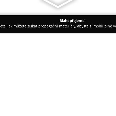
Blahopřejeme!
těte, jak můžete získat propagační materiály, abyste si mohli plně 
traha, Kamerové Systémy - Praha
GolfPlan.cz - Pojištění
O společnosti:
GolfPlan.cz - Pojištění
nabízí sp
úrovní, zaměřené na ochranu p
Produkt poskytuje rozsáhlé poji
golfového vybavení, které zahrn
Zobrazit více >>
Pojištění dále zahrnuje krytí 
osobám a úrazové pojištění s 
vzniklých v důsledku úrazu.