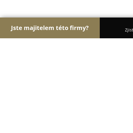
Jste majitelem této firmy?
Zjis
Orlové Pojišťovnictví
Bezpečnostní Agentury, Os
GolfPlan.cz - Pojištění
9.6
(58)