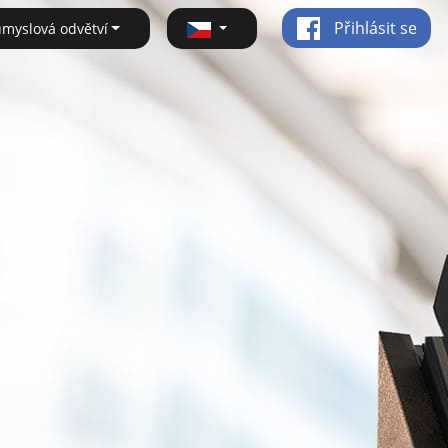
Přihlásit se
ůmyslová odvětví