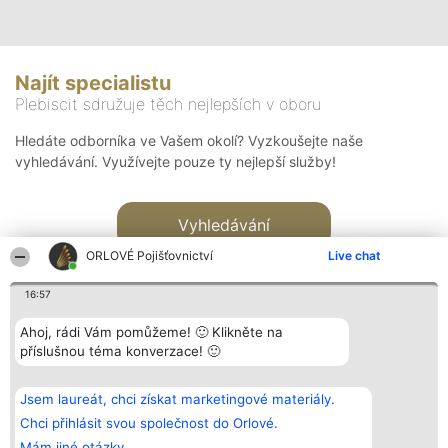
Najít specialistu
Plebiscit sdružuje těch nejlepších v oboru
Hledáte odborníka ve Vašem okolí? Vyzkoušejte naše
vyhledávání. Využívejte pouze ty nejlepší služby!
Vyhledávání
ORLOVÉ Pojišťovnictví
Live chat
16:57
Ahoj, rádi Vám pomůžeme! 🙂 Klikněte na
příslušnou téma konverzace! 🙂
Organizátor hlasování
Plebiscyt
Kontakt
Bright Side Solutions sp. z o.
Vítězové
Kontakt
Jsem laureát, chci získat marketingové materiály.
o. sp. k.
Seznam všech
ul. Ruska 22
laureátů
Chci přihlásit svou společnost do Orlové.
Wrocław 50-079
Zásady
Mám jiné otázky.
KRS 0000749100 | Regon
Pravidla