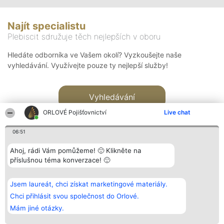
Najít specialistu
Plebiscit sdružuje těch nejlepších v oboru
Hledáte odborníka ve Vašem okolí? Vyzkoušejte naše
vyhledávání. Využívejte pouze ty nejlepší služby!
Vyhledávání
ORLOVÉ Pojišťovnictví
Live chat
06:51
Ahoj, rádi Vám pomůžeme! 🙂 Klikněte na
příslušnou téma konverzace! 🙂
Organizátor hlasování
Plebiscyt
Kontakt
Bright Side Solutions sp. z o.
Vítězové
Kontakt
Jsem laureát, chci získat marketingové materiály.
o. sp. k.
Seznam všech
ul. Ruska 22
laureátů
Chci přihlásit svou společnost do Orlové.
Wrocław 50-079
Zásady
Mám jiné otázky.
KRS 0000749100 | Regon
Pravidla
381313360 | NIP 8943132676
Zásady
ochrany