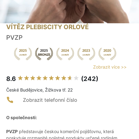
VÍTĚZ PLEBISCITY ORLOVÉ
PVZP
Zobrazit více >>
8.6
(242)
České Budějovice, Žižkova tř. 22
Zobrazit telefonní číslo
O společnosti:
PVZP
představuje českou komerční pojišťovnu, která
poskytuje rozmanité pojistné produkty určené rodinám,