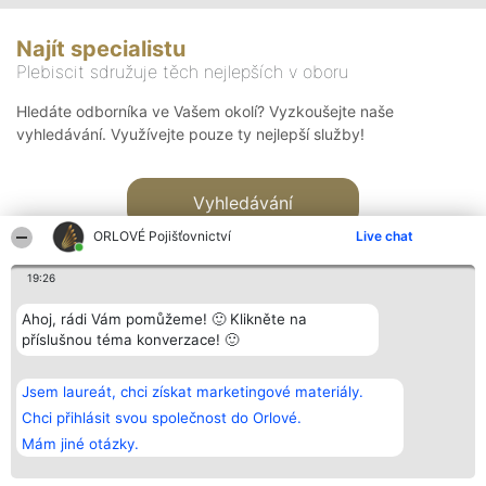
Najít specialistu
Plebiscit sdružuje těch nejlepších v oboru
Hledáte odborníka ve Vašem okolí? Vyzkoušejte naše
vyhledávání. Využívejte pouze ty nejlepší služby!
Vyhledávání
ORLOVÉ Pojišťovnictví
Live chat
19:26
Ahoj, rádi Vám pomůžeme! 🙂 Klikněte na
příslušnou téma konverzace! 🙂
Organizátor hlasování
Plebiscyt
Kontakt
Bright Side Solutions sp. z o.
Vítězové
Kontakt
Jsem laureát, chci získat marketingové materiály.
o. sp. k.
Seznam všech
ul. Ruska 22
laureátů
Chci přihlásit svou společnost do Orlové.
Wrocław 50-079
Zásady
Mám jiné otázky.
KRS 0000749100 | Regon
Pravidla
381313360 | NIP 8943132676
Zásady
ochrany