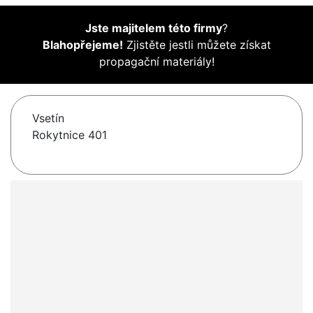
Jste majitelem této firmy
?
Blahopřejeme!
Zjistěte jestli můžete získat
propagační materiály!
Vsetín
Rokytnice 401