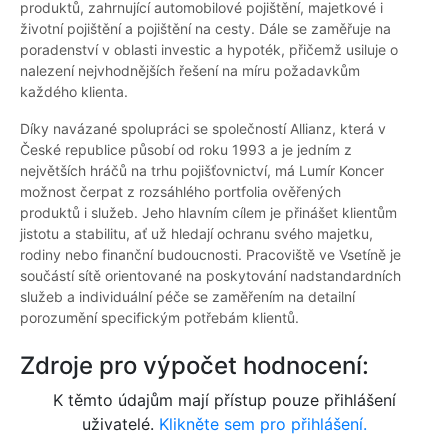
produktů, zahrnující automobilové pojištění, majetkové i
životní pojištění a pojištění na cesty. Dále se zaměřuje na
poradenství v oblasti investic a hypoték, přičemž usiluje o
nalezení nejvhodnějších řešení na míru požadavkům
každého klienta.
Díky navázané spolupráci se společností Allianz, která v
České republice působí od roku 1993 a je jedním z
největších hráčů na trhu pojišťovnictví, má Lumír Koncer
možnost čerpat z rozsáhlého portfolia ověřených
produktů i služeb. Jeho hlavním cílem je přinášet klientům
jistotu a stabilitu, ať už hledají ochranu svého majetku,
rodiny nebo finanční budoucnosti. Pracoviště ve Vsetíně je
součástí sítě orientované na poskytování nadstandardních
služeb a individuální péče se zaměřením na detailní
porozumění specifickým potřebám klientů.
Zdroje pro výpočet hodnocení:
K těmto údajům mají přístup pouze přihlášení
uživatelé.
Klikněte sem pro přihlášení.