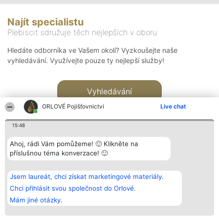
Najít specialistu
Plebiscit sdružuje těch nejlepších v oboru
Hledáte odborníka ve Vašem okolí? Vyzkoušejte naše
vyhledávání. Využívejte pouze ty nejlepší služby!
Vyhledávání
ORLOVÉ Pojišťovnictví
Live chat
15:48
Ahoj, rádi Vám pomůžeme! 🙂 Klikněte na
příslušnou téma konverzace! 🙂
Organizátor hlasování
Plebiscyt
Kontakt
Bright Side Solutions sp. z o.
Vítězové
Kontakt
Jsem laureát, chci získat marketingové materiály.
o. sp. k.
Seznam všech
ul. Ruska 22
laureátů
Chci přihlásit svou společnost do Orlové.
Wrocław 50-079
Zásady
Mám jiné otázky.
KRS 0000749100 | Regon
Pravidla
381313360 | NIP 8943132676
Zásady
ochrany