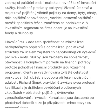
zahrnující pojištění osob i majetku a rovněž také investiční
služby. Nabízené produkty pokrývají životní, úrazové a
majetkové pojištění, včetně pojistky na domy, byty, chaty,
dále pojištění odpovědnosti, vozidel, cestovní pojištění a
rovněž specifická řešení zaměřená na podnikatele. V
investičním segmentu se firma orientuje na investiční
fondy a dluhopisy.
Hlavní důraz klade tato společnost na minimalizaci
nadbytečných poplatků a optimalizaci poplatkové
struktury za účelem zajištění co nejvýhodnějších výsledků
pro své klienty. Služby jsou založeny na spolehlivosti,
otevřenosti a komplexním pohledu na finanční potřeby,
protože jednotlivé finanční produkty jsou vzájemně
propojeny. Klienty je vyzdvihována zvláště celistvost
poskytovaných služeb a podpora při řešení pojistných
událostí. Richard Šimek pravidelně zvyšuje svou profesní
kvalifikaci a je držitelem osvědčení o odborných
zkouškách v oblastech pojištění, úvěrového
zprostředkování a investic. Konsultace jsou dostupné po
předchozí dohodě a lze je přizpůsobit i mimo obvyklou
pracovní dobu.