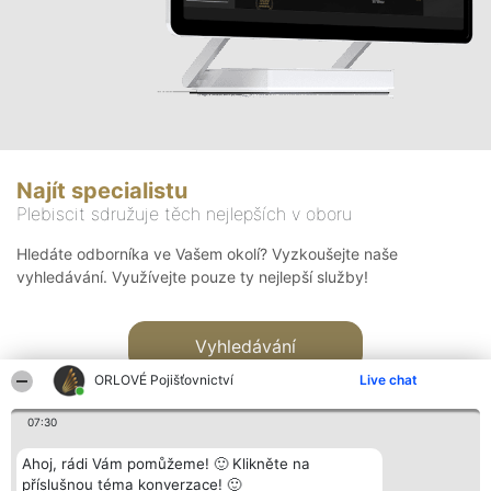
Najít specialistu
Plebiscit sdružuje těch nejlepších v oboru
Hledáte odborníka ve Vašem okolí? Vyzkoušejte naše
vyhledávání. Využívejte pouze ty nejlepší služby!
Vyhledávání
ORLOVÉ Pojišťovnictví
Live chat
07:30
Ahoj, rádi Vám pomůžeme! 🙂 Klikněte na
příslušnou téma konverzace! 🙂