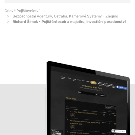
Orlové Pojišťovnictví
Bezpečnostní Agentury, Ostraha, Kamerové Systémy - Znojmo
Richard Šimek - Pojištění osob a majetku, investiční poradenství