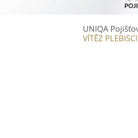
UNIQA Pojišťov
VÍTĚZ PLEBISC