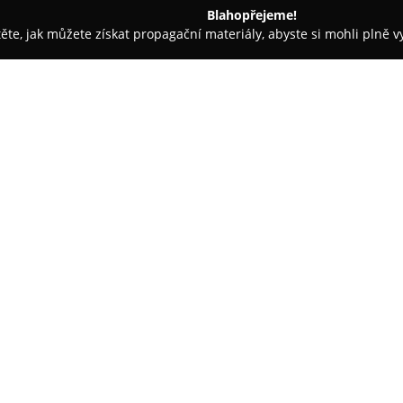
Blahopřejeme!
těte, jak můžete získat propagační materiály, abyste si mohli plně 
traha, Kamerové Systémy - Plzeň
UNIQA Pojišťovna, a.s.
O společnosti:
UNIQA pojišťovna
patří mezi h
republice a její působení sahá
koncernu UNIQA Insurance Grou
služeb pro soukromé osoby i po
škálu produktů, jako je životní 
pojištění nebo cestovní pojištěn
Stabilita společnosti umožňuje,
miliony klientů. UNIQA klade d
klientům poskytují komfortní s
například prostřednictvím ino