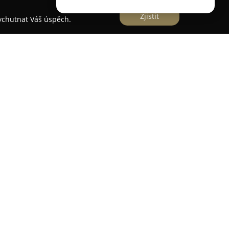
Zjistit
vychutnat Váš úspěch.
lavní společnosti na pojistném trhu v České
 až do roku 1993. Je členem silného evropského
p a nabízí komplexní portfolio pojistných
dnikatelské subjekty. Firma zajišťuje širokou
a neživotní pojištění, majetkové a vozidlové
í.
 že v Česku i na Slovensku jí důvěřuje více než 3
ůraz na moderní digitální platformy, které
právu smluv a rychlé online vyřizování požadavků,
vativního klientského portálu. Významným