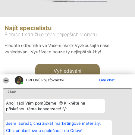
Najít specialistu
Plebiscit sdružuje těch nejlepších v oboru
Hledáte odborníka ve Vašem okolí? Vyzkoušejte naše
vyhledávání. Využívejte pouze ty nejlepší služby!
Vyhledávání
ORLOVÉ Pojišťovnictví
Live chat
23:09
Ahoj, rádi Vám pomůžeme! 🙂 Klikněte na
příslušnou téma konverzace! 🙂
Organizátor hlasování
Plebiscyt
Kontakt
Bright Side Solutions sp. z o.
Vítězové
Kontakt
Jsem laureát, chci získat marketingové materiály.
o. sp. k.
Seznam všech
ul. Ruska 22
laureátů
Chci přihlásit svou společnost do Orlové.
Wrocław 50-079
Zásady