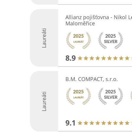
Allianz pojišťovna - Nikol 
Maloměřice
Laureáti
8.9
B.M. COMPACT, s.r.o.
Laureáti
9.1