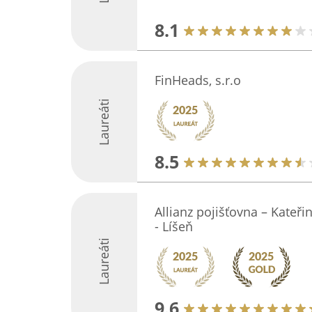
8.1
FinHeads, s.r.o
Laureáti
8.5
Allianz pojišťovna – Kateři
- Líšeň
Laureáti
9.6