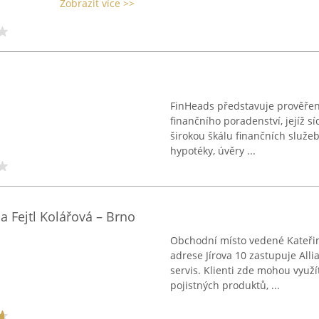
Zobrazit více >>
FinHeads představuje prověřen
finančního poradenství, jejíž s
širokou škálu finančních služeb,
hypotéky, úvěry ...
na Fejtl Kolářová – Brno
Obchodní místo vedené Kateřino
adrese Jírova 10 zastupuje Alli
servis. Klienti zde mohou využ
pojistných produktů, ...