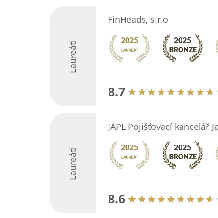
FinHeads, s.r.o
Laureáti
8.7
JAPL Pojišťovací kancelář J
Laureáti
8.6