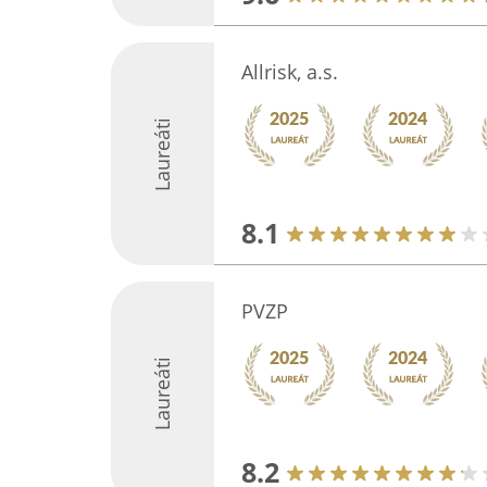
Allrisk, a.s.
Laureáti
8.1
PVZP
Laureáti
8.2