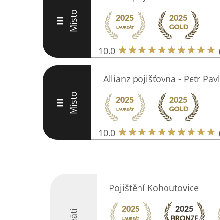
Místo
III
10.0
Allianz pojišťovna - Petr Pavl
Místo
III
10.0
Pojištění Kohoutovice