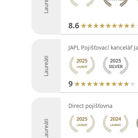
Laureáti
8.6
JAPL Pojišťovací kancelář J
Laureáti
9
Direct pojišťovna
Laureáti