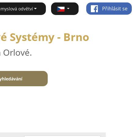
Přihlásit se
ůmyslová odvětví
é Systémy - Brno
 Orlové.
yhledávání