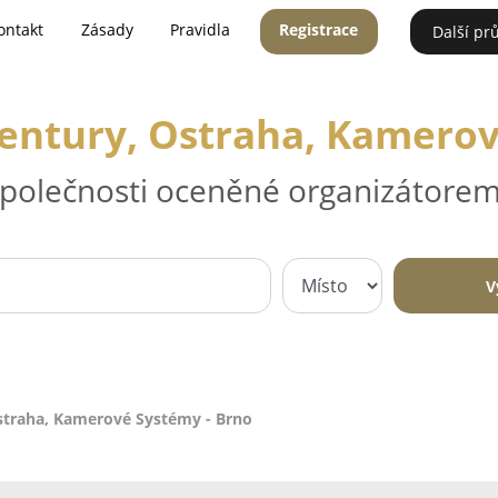
ontakt
Zásady
Pravidla
Registrace
Další pr
entury, Ostraha, Kamerov
 společnosti oceněné organizátorem
V
straha, Kamerové Systémy - Brno