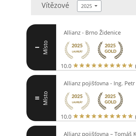
Vítězové
2025
Allianz - Brno Židenice
Místo
I
10.0
Allianz pojišťovna - Ing. Pet
Místo
II
10.0
Allianz pojišťovna – Tomáš K