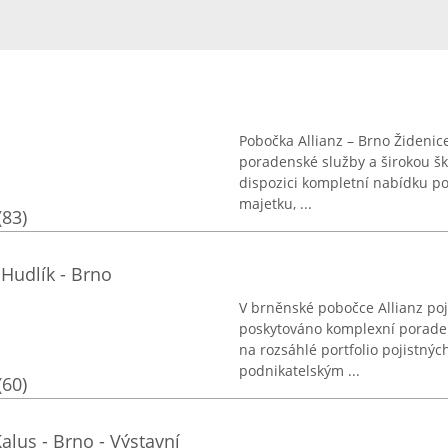
Pobočka Allianz – Brno Židenic
poradenské služby a širokou šk
dispozici kompletní nabídku poj
majetku, ...
(83)
r Hudlík - Brno
V brněnské pobočce Allianz poj
poskytováno komplexní poradens
na rozsáhlé portfolio pojistnýc
podnikatelským ...
(60)
alus - Brno - Výstavní