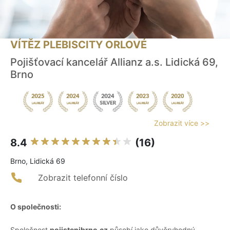
VÍTĚZ PLEBISCITY ORLOVÉ
Pojišťovací kancelář Allianz a.s. Lidická 69,
Brno
Zobrazit více >>
8.4
(16)
Brno, Lidická 69
Zobrazit telefonní číslo
O společnosti:
Společnost
pojistenibrno.cz
působí jako důvěryhodný