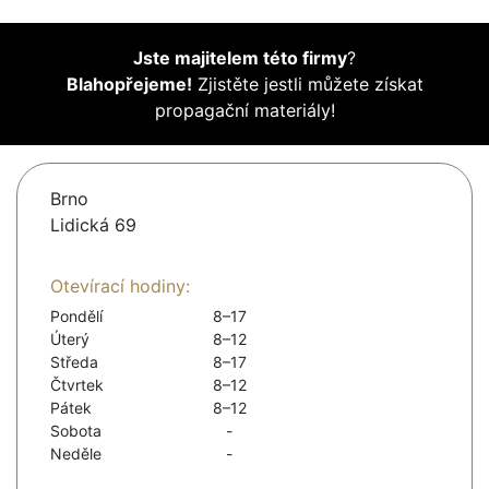
Jste majitelem této firmy
?
Blahopřejeme!
Zjistěte jestli můžete získat
propagační materiály!
Brno
Lidická 69
Otevírací hodiny:
Pondělí
8–17
Úterý
8–12
Středa
8–17
Čtvrtek
8–12
Pátek
8–12
Sobota
-
Neděle
-