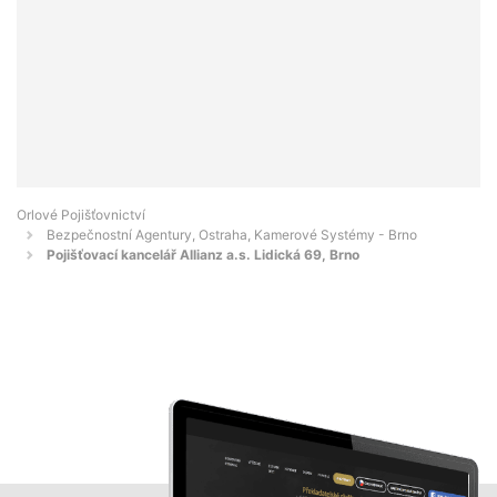
Orlové Pojišťovnictví
Bezpečnostní Agentury, Ostraha, Kamerové Systémy - Brno
Pojišťovací kancelář Allianz a.s. Lidická 69, Brno