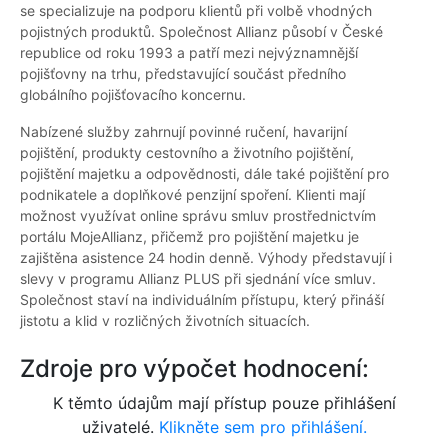
se specializuje na podporu klientů při volbě vhodných
pojistných produktů. Společnost Allianz působí v České
republice od roku 1993 a patří mezi nejvýznamnější
pojišťovny na trhu, představující součást předního
globálního pojišťovacího koncernu.
Nabízené služby zahrnují povinné ručení, havarijní
pojištění, produkty cestovního a životního pojištění,
pojištění majetku a odpovědnosti, dále také pojištění pro
podnikatele a doplňkové penzijní spoření. Klienti mají
možnost využívat online správu smluv prostřednictvím
portálu MojeAllianz, přičemž pro pojištění majetku je
zajištěna asistence 24 hodin denně. Výhody představují i
slevy v programu Allianz PLUS při sjednání více smluv.
Společnost staví na individuálním přístupu, který přináší
jistotu a klid v rozličných životních situacích.
Zdroje pro výpočet hodnocení:
K těmto údajům mají přístup pouze přihlášení
uživatelé.
Klikněte sem pro přihlášení.