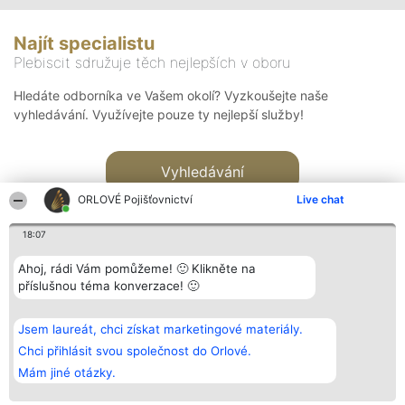
Najít specialistu
Plebiscit sdružuje těch nejlepších v oboru
Hledáte odborníka ve Vašem okolí? Vyzkoušejte naše
vyhledávání. Využívejte pouze ty nejlepší služby!
Vyhledávání
ORLOVÉ Pojišťovnictví
Live chat
18:07
Ahoj, rádi Vám pomůžeme! 🙂 Klikněte na
příslušnou téma konverzace! 🙂
Organizátor hlasování
Plebiscyt
Kontakt
Bright Side Solutions sp. z o.
Vítězové
Kontakt
Jsem laureát, chci získat marketingové materiály.
o. sp. k.
Seznam všech
ul. Ruska 22
laureátů
Chci přihlásit svou společnost do Orlové.
Wrocław 50-079
Zásady
Mám jiné otázky.
KRS 0000749100 | Regon
Pravidla
381313360 | NIP 8943132676
Zásady
ochrany